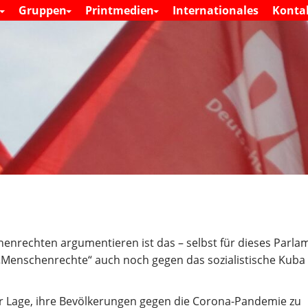
S
s
Gruppen
Printmedien
Internationales
Konta
M
k
a
i
i
n
p
m
t
e
o
n
c
u
o
n
t
e
n
t
nrechten argumentieren ist das – selbst für dieses Parla
„Menschenrechte“ auch noch gegen das sozialistische Kuba 
er Lage, ihre Bevölkerungen gegen die Corona-Pandemie zu