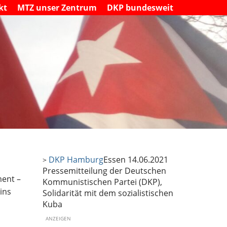
kt
MTZ unser Zentrum
DKP bundesweit
DKP Hamburg
Essen 14.06.2021
>
Pressemitteilung der Deutschen
ment –
Kommunistischen Partei (DKP),
ins
Solidarität mit dem sozialistischen
Kuba
ANZEIGEN