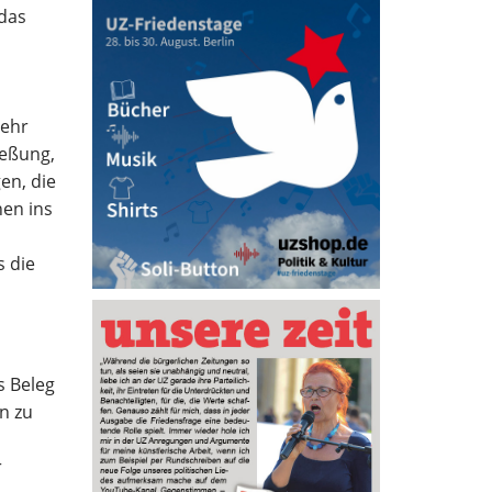
 das
mehr
ießung,
en, die
en ins
s die
s Beleg
n zu
r