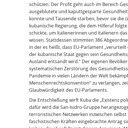
schützen. Der Profit geht auch im Bereich Ges
ausgeblutete und kaputtgesparte Gesundheit
konnte und Tausende starben, bevor sie die üb
kubanische Regierung, die dem Hilferuf folgt
schickte, um Italienerinnen und Italienern da
wissen. Stattdessen stimmten 386 Abgeordnete
in der es heißt, dass EU-Parlament „verurteil
der kubanische Staat gegen sein Gesundheits
Ausland entsandt wird.“ Der eigenen Bevölke
systematischen Zerstörung des Gesundheitssy
Pandemie in vielen Ländern der Welt bekämpf
Menschenrechtskonvention“ zu verlangen, ze
Glaubwürdigkeit des EU-Parlaments.
Die Entschließung wirft Kuba die „Existenz pol
dafür wird die San-Isidro-Gruppe herangezo
terroristischen Netzwerken inzwischen selbst
faschistischen Kräften eingebrachte Antrag sic