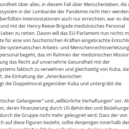
undheit über alles, in diesem Fall über Menschenleben. Als
ssystem in der Lombardei der Pandemie nicht Herr werden
erfüllten Intensivstationen auch nur erreichten, war es die
e und mit der Henry-Reeve-Brigade medizinisches Personal
s Leben zu retten. Davon will das EU-Parlament nun nichts 
 für eine von faschistischen Kräften eingebrachte Entschl
t die systematischen Arbeits- und Menschenrechtsverletzung
personal begeht, das im Rahmen der medizinischen Mission
rung das Recht auf unversehrte Gesundheit mit der
stems faktisch zu verwehren und gleichzeitig von Kuba, da
t, die Einhaltung der „Amerikanischen
igt die Doppelmoral gegenüber Kuba und untergräbt die
itischer Gefangener“ und „willkürliche Verhaftungen“ vor. Al
gen, deren Finanzierung durch US-Behörden und Beziehunge
 durch die Gruppe nicht mehr geleugnet wird. Dass der von
h auf diese Figuren bezieht, sollte denjenigen innerhalb de