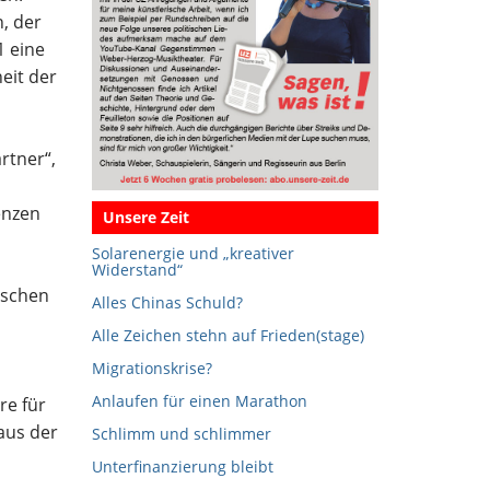
n, der
1 eine
eit der
rtner“,
enzen
Unsere Zeit
Solarenergie und „kreativer
Widerstand“
ischen
Alles Chinas Schuld?
Alle Zeichen stehn auf Frieden(stage)
Migrationskrise?
Anlaufen für einen Marathon
re für
aus der
Schlimm und schlimmer
Unterfinanzierung bleibt