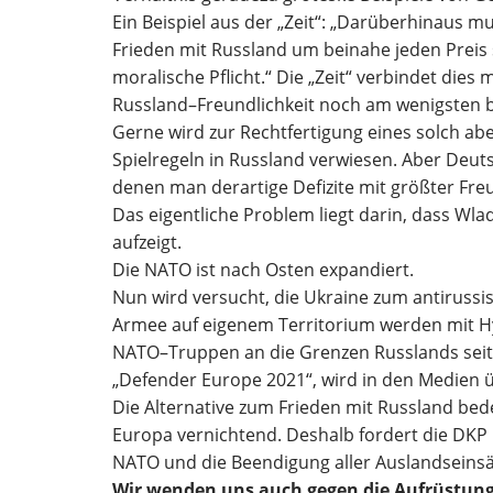
Ein Beispiel aus der „Zeit“: „Darüber
hinaus mu
Frieden mit Russland um beinahe
jeden Preis
moralische
Pflicht.“ Die „Zeit“ verbindet dies
Russland
–
Freundlichkeit noch am wenigsten b
Gerne wird zur Rechtfertigung eines solch ab
Spielregeln in Russland verwiesen. Aber Deuts
denen man derartige Defizite mit größter
Freu
Das eigentliche Problem liegt darin, dass Wl
aufzeigt.
Die NATO ist nac
h Osten
expandiert.
Nun wird versucht, die Ukraine zum antiruss
Armee auf eigenem Territorium werden mit H
NATO
–
Truppen an die Grenzen Russlands
sei
„Defender Europe 2021“, wird in den
Medien 
Die Alternative zum Frieden mit Russland be
Europa vernichtend. Deshalb forder
t die DKP
NATO und die Beendigung
aller Auslandseins
Wir wenden uns auch gegen die Aufrüstun