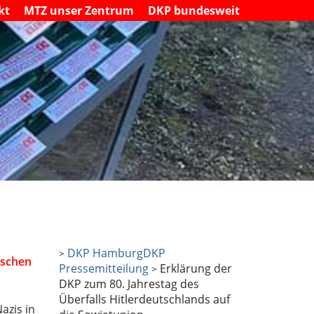
kt
MTZ unser Zentrum
DKP bundesweit
DKP Hamburg
DKP
>
nschen
Pressemitteilung
Erklärung der
>
DKP zum 80. Jahrestag des
Überfalls Hitlerdeutschlands auf
azis in