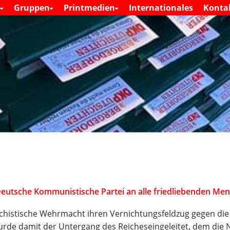
S
s
Gruppen
Printmedien
Internationales
Konta
M
k
a
i
i
n
p
m
t
e
o
n
c
u
o
n
t
e
n
t
 Deutsche
Kommunistische Partei an alle
friedliebenden Me
chistische Wehrmacht ihren Vernichtungsfeldzug gegen die
wurde damit der Untergang des Reiches
eingeleitet, dem die N