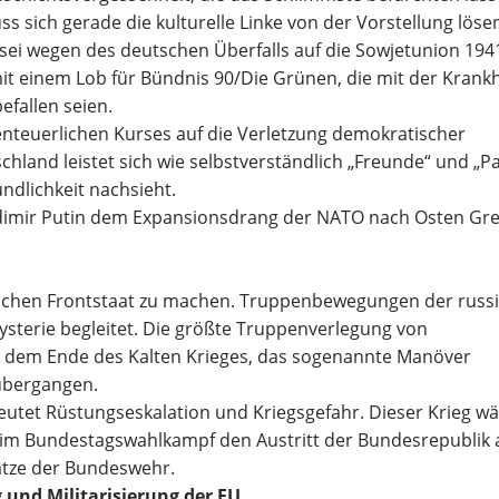
ss sich
gerade die kulturelle Linke von der Vorstellung löse
 sei wegen des deutschen Überfalls auf die Sowjetunion 194
 mit einem Lob für Bündni
s 90/Die Grünen, die mit der
Krankh
efallen seien.
enteuerlichen Kurses auf die Verletzung
demokratischer
chland lei
stet sich wie
selbstverständlich „Freunde“ und „Pa
ndlichkeit nachsieht.
adimir Putin dem
Expansionsdrang der NATO nach Osten Gr
ischen Frontstaat zu machen.
Truppenbewegungen der russ
ysterie
begleitet. Die größte Truppenverlegung von
t
dem Ende des Kalten Krieges, das sogenannte Manöver
übergangen.
deutet Rüstungseskalation und Kriegsgefahr.
Dieser Krieg wä
 im
Bundestagswahlkampf den Austritt der Bundesrepublik 
ätze der Bundeswehr.
g und
Militarisierung der EU.