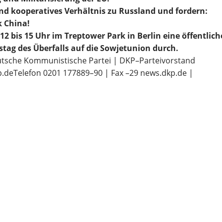
und koop
eratives Verhältnis
zu Russland und fordern:
k China!
12 bis 15 Uhr im Treptower Park in Berlin eine
öffentlich
tag des Überfalls a
uf die Sowjetunion
durch.
tsche Kommunistische Partei | DKP
–
Parteivorstand
p.de
Telefon 0201 177889
–
90 | Fax
–
29 news.dkp.de |