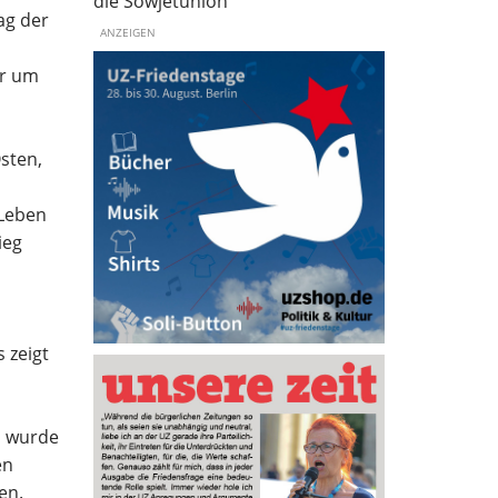
die Sowjetunion
ag der
ANZEIGEN
ur um
sten,
Leben
ieg
s zeigt
, wurde
en
en.