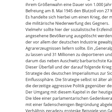
ihrem
Größenwahn eine Dauer von 1.000 Jahre
Befreiung am 8. Mai 1945 den Blutzoll von 27
Es handelte sich hierbei um einen Krieg, der 
die militärische Niederwerfung des Gegners.
Vielmehr sollte hier der
sozialistische Erzfein
angesehene
Bevölkerung ausgelöscht werde
n
der vor allem der deutschen Industrie gewalt
Agrarerzeugnissen liefern sollte. Ein „General
zu lassen und 31 Millionen zu deportieren un
darum das neben Auschwitz
barbarischste Ka
Dieser Überfall und der darauf folgende Kr
ie
Strategie des deutschen Imperialismus zur S
Einflusssphäre. Die Strategie selbst ist älter 
die derzeitige aggressive Politik
gegenüber der
Der Umgang mit diesem Kapitel in der heutig
Die Idee
einer parlamentarischen Gedenkveran
mit einer fadenscheinigen Begründung abgel
Verhältnis geradezu groteske Beispiele von G