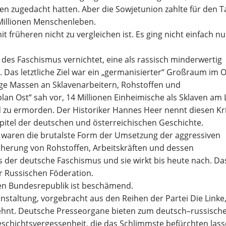
n zugedacht hatten. Aber die Sowjetunion zahlte für
den T
 Millionen Menschenleben.
mit
früheren nicht zu vergleichen ist. Es ging
nicht einfach n
d des Faschismus vernichtet, eine als rassisch minderwertig
. Das letztliche Ziel war ein „germanisierter“ Großraum im
O
ige Massen an Sklavenarbeitern,
Rohstoffen und
plan Ost“ sah vor, 14 Millionen
Einheimische als Skl
aven am 
d zu
ermorden. Der Historiker Hannes Heer nennt diesen Kr
pitel der deutschen und österreichischen Geschichte.
g waren die brutalste Form der Umsetzung der
aggressiven
icherung von Rohstoffen,
Arbeitskräften und dessen
als der deutsche
Faschismus und sie wirkt bis heute nach
. Da
 Russischen Föderation.
en Bundesrepublik ist beschämend.
staltung, vorgebracht aus den Reihen der Partei Die
Linke
ehnt. Deutsche Presseorgane bieten
zum deutsch
–
russisch
eschichtsvergessenheit,
die das Schlimmste befürchten lass