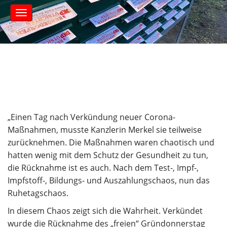
S
M
k
a
i
i
n
p
m
t
e
o
n
c
u
o
n
t
e
„Einen Tag nach Verkündung neuer Corona-
n
Maßnahmen, musste Kanzlerin Merkel sie teilweise
t
zurücknehmen. Die Maßnahmen waren chaotisch und
hatten wenig mit dem Schutz der Gesundheit zu tun,
die Rücknahme ist es auch. Nach dem Test-, Impf-,
Impfstoff-, Bildungs- und Auszahlungschaos, nun das
Ruhetagschaos.
In diesem Chaos zeigt sich die Wahrheit. Verkündet
wurde die Rücknahme des „freien“ Gründonnerstag