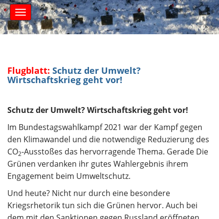
S
M
k
a
i
i
n
p
m
t
e
o
n
c
Flugblatt:
Schutz der Umwelt?
u
Wirtschaftskrieg geht vor!
o
n
t
Schutz der Umwelt? Wirtschaftskrieg geht vor!
e
n
Im Bundestagswahlkampf 2021 war der Kampf gegen
t
den Klimawandel und die notwendige Reduzierung des
CO
-Ausstoßes das hervorragende Thema. Gerade Die
2
Grünen verdanken ihr gutes Wahlergebnis ihrem
Engagement beim Umweltschutz.
Und heute? Nicht nur durch eine besondere
Kriegsrhetorik tun sich die Grünen hervor. Auch
bei
dem mit den Sanktionen gegen Russland eröffneten