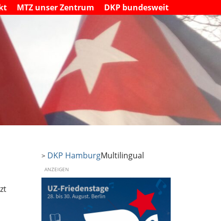
kt
MTZ unser Zentrum
DKP bundesweit
DKP Hamburg
Multilingual
>
ANZEIGEN
zt