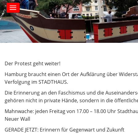
S
M
k
a
i
i
n
p
m
t
e
o
n
c
u
o
n
Der Protest geht weiter!
t
e
Hamburg braucht einen Ort der Aufklärung über Widers
n
Verfolgung im STADTHAUS.
t
Die Erinnerung an den Faschismus und die Auseinanders
gehören nicht in private Hände, sondern in die öffentlic
Mahnwache: jeden Freitag von 17.00 – 18.00 Uhr Stadthau
Neuer Wall
GERADE JETZT: Erinnern für Gegenwart und Zukunft