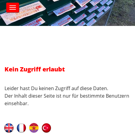
S
M
k
a
i
i
n
p
m
t
e
o
n
c
u
o
n
t
Kein Zugriff erlaubt
e
n
t
Leider hast Du keinen Zugriff auf diese Daten.
Der Inhalt dieser Seite ist nur für bestimmte Benutzern
einsehbar.