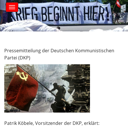
S
M
k
a
i
i
n
p
m
t
e
o
n
c
u
o
Pressemitteilung der Deutschen Kommunistischen
n
Partei (DKP)
t
e
n
t
Patrik Köbele, Vorsitzender der DKP, erklärt: